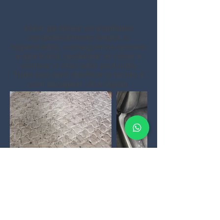
INCRÍVEIS
Além de deixar os estofados
verdadeiramente limpos e
higienizados, conseguimos renovar
a aparência, revitalizar as cores e
eliminar o mau odor profundo.
Tudo isso sem danificar o tecido e
com secagem ultra rápida.